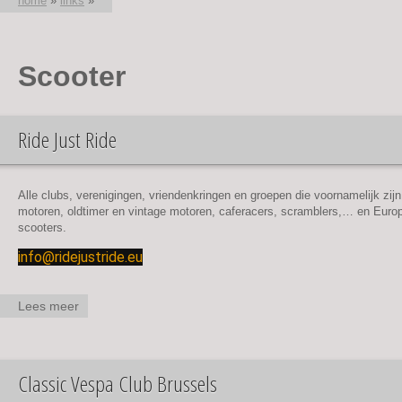
home
»
links
»
U bent hier
Scooter
Ride Just Ride
Alle clubs, verenigingen, vriendenkringen en groepen die voornamelijk zijn
motoren, oldtimer en vintage motoren, caferacers, scramblers,… en Europ
scooters.
info@ridejustride.eu
Lees meer
over
Ride
Just
Ride
Classic Vespa Club Brussels