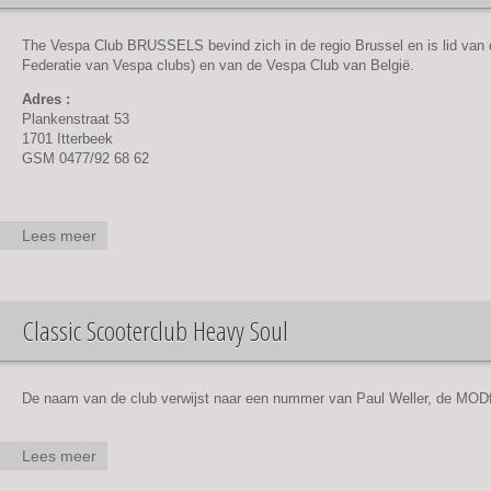
The Vespa Club BRUSSELS bevind zich in de regio Brussel en is lid van de
Federatie van Vespa clubs) en van de Vespa Club van België.
Adres :
Plankenstraat 53
1701 Itterbeek
GSM 0477/92 68 62
Lees meer
over
Classic
Vespa
Club
Classic Scooterclub Heavy Soul
Brussels
De naam van de club verwijst naar een nummer van Paul Weller, de MODf
Lees meer
over
Classic