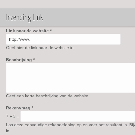
Scooterclub
Heavy Soul
Inzending Link
Link naar de website
*
Geef hier de link naar de website in.
Beschrijving
*
Geef een korte beschrijving van de website.
Rekenvraag
*
7 + 3 =
Los deze eenvoudige rekenoefening op en voer het resultaat in. Bij
in.