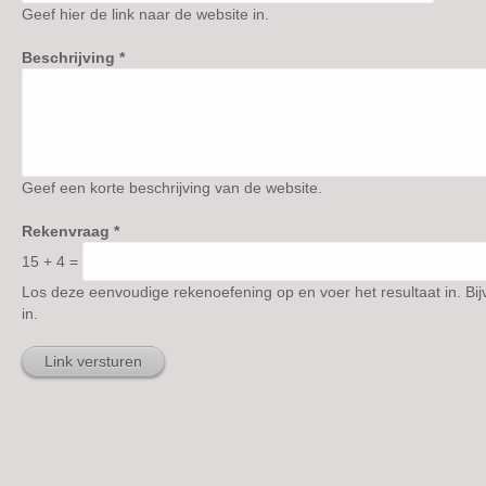
Geef hier de link naar de website in.
Beschrijving
*
Geef een korte beschrijving van de website.
Rekenvraag
*
15 + 4 =
Los deze eenvoudige rekenoefening op en voer het resultaat in. Bij
in.