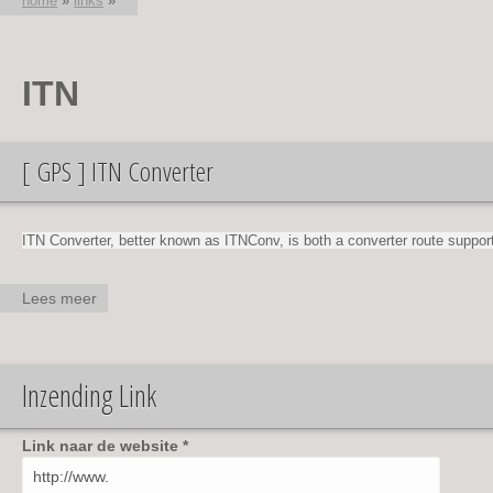
home
»
links
»
U bent hier
ITN
[ GPS ] ITN Converter
ITN Converter, better known as ITNConv, is both a converter route suppor
Lees meer
over [
GPS ]
ITN
Converter
Inzending Link
Link naar de website
*