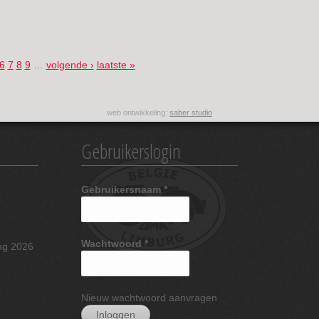
6
7
8
9
…
volgende ›
laatste »
web ontwikkeling:
saber studio
Gebruikerslogin
Gebruikersnaam
*
Wachtwoord
*
ng 2026
Nieuw wachtwoord aanvragen