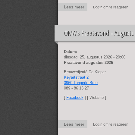
Lees meer
over OMA's XL
Login
om te reageren
Ardennenweekend
2026 - 4-5-6
september
OMA's Praatavond - Augustu
Datum:
dinsdag, 25. augustus 2026 - 20:00
Praatavond augustus 2026
Brouwerijcafé De Kieper
Keyartstraat 2
3960 Tongerlo-Bree
089 - 86 13 27
[
Facebook
] [ Website ]
Lees meer
over OMA's
Login
om te reageren
Praatavond - Augustus