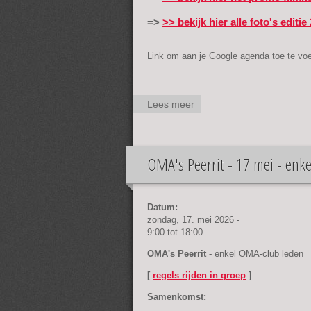
=>
>> bekijk hier alle foto's editi
Link om aan je Google agenda toe te v
Lees meer
over
OMA's
Classic
Bike
OMA's Peerrit - 17 mei - enk
Meeting
2026 -
zondag
24 mei
Datum:
zondag, 17. mei 2026 -
9:00
tot
18:00
OMA's Peerrit -
enkel OMA-club leden
[
regels rijden in groep
]
Samenkomst: