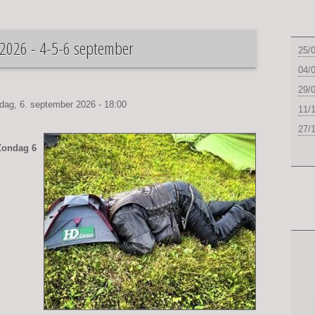
026 - 4-5-6 september
Zi
25/
04/
29/
dag, 6. september 2026 - 18:00
11/
27/
 Zondag 6