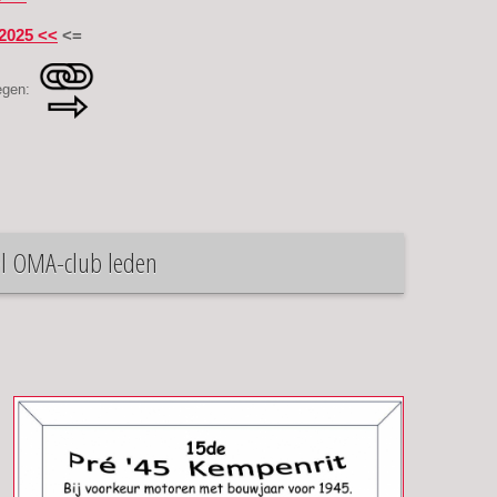
e 2025 <<
<=
oegen:
el OMA-club leden