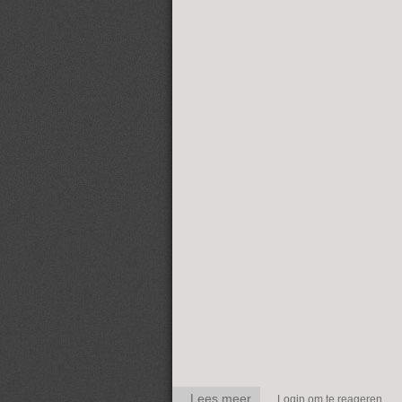
Lees meer
over OMA's Peerrit -
Login
om te reageren