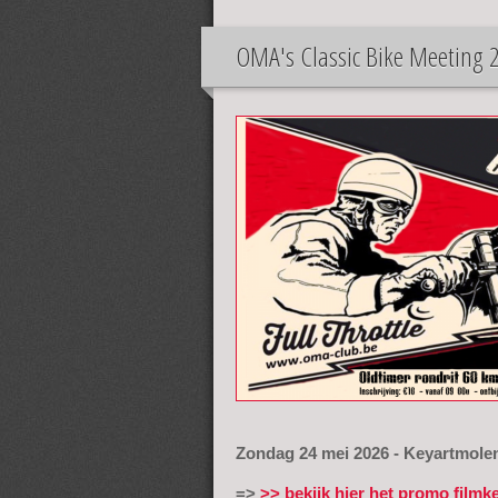
2026
OMA's Classic Bike Meeting 
Zondag 24 mei 2026 - Keyartmole
=>
>> bekijk hier het promo filmk