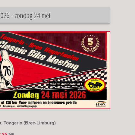
2026 - zondag 24 mei
n, Tongerlo (Bree-Limburg)
e <<
<=