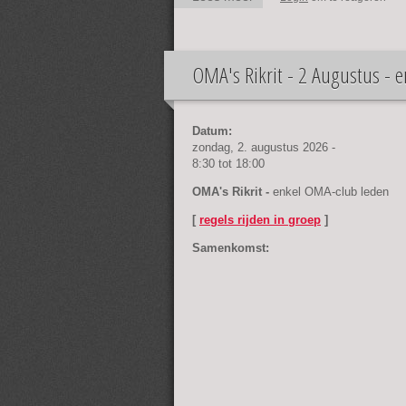
17 mei - enkel OMA-
club leden
OMA's Rikrit - 2 Augustus - 
Datum:
zondag, 2. augustus 2026 -
8:30
tot
18:00
OMA's Rikrit -
enkel OMA-club leden
[
regels rijden in groep
]
Samenkomst: