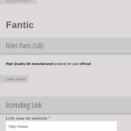
home
»
links
»
U bent hier
Fantic
Billet Parts (GB)
High Quality UK manufactured
products for your
offroad
Lees meer
over
Billet
Parts
(GB)
Inzending Link
Link naar de website
*