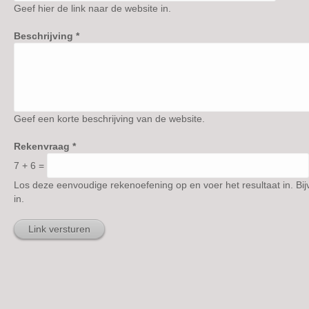
Geef hier de link naar de website in.
Beschrijving
*
Geef een korte beschrijving van de website.
Rekenvraag
*
7 + 6 =
Los deze eenvoudige rekenoefening op en voer het resultaat in. Bij
in.