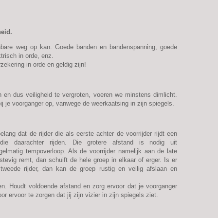
heid.
penbare weg op kan. Goede banden en bandenspanning, goede
risch in orde, enz.
zekering in orde en geldig zijn!
 en dus veiligheid te vergroten, voeren we minstens dimlicht.
bij je voorganger op, vanwege de weerkaatsing in zijn spiegels.
elang dat de rijder die als eerste achter de voorrijder rijdt een
ie daarachter rijden. Die grotere afstand is nodig uit
gelmatig tempoverloop. Als de voorrijder namelijk aan de late
tevig remt, dan schuift de hele groep in elkaar of erger. Is er
weede rijder, dan kan de groep rustig en veilig afslaan en
len. Houdt voldoende afstand en zorg ervoor dat je voorganger
r ervoor te zorgen dat jij zijn vizier in zijn spiegels ziet.