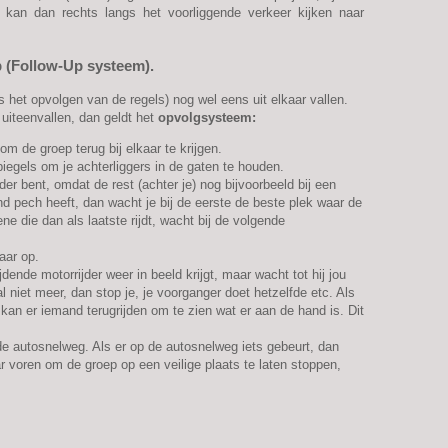
Hij kan dan rechts langs het voorliggende verkeer kijken naar
p (Follow-Up systeem).
s het opvolgen van de regels) nog wel eens uit elkaar vallen.
uiteenvallen, dan geldt het
opvolgsysteem:
om de groep terug bij elkaar te krijgen.
 spiegels om je achterliggers in de gaten te houden.
jder bent, omdat de rest (achter je) nog bijvoorbeeld bij een
nd pech heeft, dan wacht je bij de eerste de beste plek waar de
ne die dan als laatste rijdt, wacht bij de volgende
baar op.
ijdende motorrijder weer in beeld krijgt, maar wacht tot hij jou
al niet meer, dan stop je, je voorganger doet hetzelfde etc. Als
 kan er iemand terugrijden om te zien wat er aan de hand is. Dit
de autosnelweg. Als er op de autosnelweg iets gebeurt, dan
ar voren om de groep op een veilige plaats te laten stoppen,