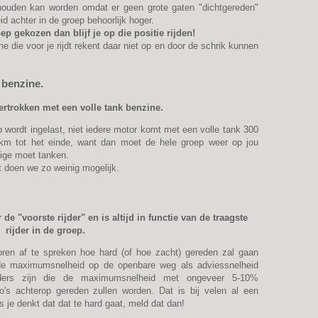
houden kan worden omdat er geen grote gaten "dichtgereden"
id achter in de groep behoorlijk hoger.
oep gekozen dan blijf je op die positie rijden!
e die voor je rijdt rekent daar niet op en door de schrik kunnen
k benzine.
vertrokken met een volle tank benzine.
p wordt ingelast, niet iedere motor komt met een volle tank 300
 km tot het einde, want dan moet de hele groep weer op jou
nige moet tanken.
 doen we zo weinig mogelijk.
 "voorste rijder" en is altijd in functie van de traagste
rijder in de groep.
oren af te spreken hoe hard (of hoe zacht) gereden zal gaan
 de maximumsnelheid op de openbare weg als adviessnelheid
ders zijn die de maximumsnelheid met ongeveer 5-10%
o's achterop gereden zullen worden. Dat is bij velen al een
s je denkt dat dat te hard gaat, meld dat dan!