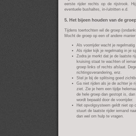
eerste rijder rechts op de rijstrook. 
eventuele bushaltes, in-/uitritten e.d.
5. Het bijeen houden van de groe
Tijdens toertochten wil de groep (ondank
Mocht de groep op een of andere manier 
Als voorrijder wacht je regelmatig 
Als rijder kijk je regelmatig in je
Zodra je merkt dat je de laatste ri
kruising staat te wachten of iema
groep links of rechts afslaat. Dege
richtingsverandering, enz.
Stel je bij de splitsing goed zicht
Ga niet rijden als je de achter je r
ziet. Zie je hem een tijdje helema
de hele groep dan gestopt is, dan
wordt bepaald door de voorrijder.
Het opvolgsysteem geldt niet op 
stuurt de laatste rijder iemand na
dan wel om hulp te vragen.