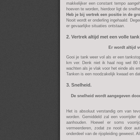
makkelijker een constant tempo aange
hoeven te worden, hierdoor ligt de snelhe
Heb je bij vertrek een positie in de gr
Nooit wordt er onderling ingehaald. Degen
er gevaarlijke situaties ontstaan.
2. Vertrek altijd met een volle tan
Er wordt altijd 
Gooi je tank weer vol als er een tanksto
km ver. Denk niet ik haal nog wel 80
wachten als je vlak voor het einde als e
Tanken is een noodzakelijk kwaad en dat
3. Snelheid.
De snelheid wordt aangegeven door de
Het is absoluut verstandig om van tev
worden. Gemiddeld zal een voorrijder
aanhouden. Hoewel er soms voorrij
vermeerderen, zodat ze nooit door aut
onderdeel van de rijopleiding geweest. Al