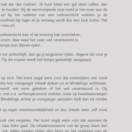
, laat dat dan merken. Je kunt beter een gat laten vallen, dan
j te houden. Bij de eerstvolgende stop meld je het even aan de
en bij het naderen van een verkeerslicht verklein je de
nelheid ligt lager en je remweg wordt dus een stuk korter. Het
e mee zit:
verkeerslicht kan of de kruising kan oversteken.
 komen, daar waar het vaak niet verantwoord is.
empo kan blijven rijden.
t ver achterblijft, dan ga jij langzamer rijden, degene die voor je
tc. Op die manier wordt het tempo geleidelijk aangepast.
 op zich. Het komt nogal eens voor dat motorrijders een soort
ra hun voorganger inhaalt duiken ze er blindelings achteraan.
 wordt niet eens gekeken of het wel verantwoord is. Op
en met o.a. achteropkomend verkeer, maar op tweebaanswegen
lindelings achter je voorganger aanrijden leidt dan tot minder
 op eigen verantwoordelijkheid en dus steeds weer zelf moet
ook niet vergeten. Het komt nogal eens voor dat wanneer de
ect naar links gaat. De inhaalmanoeuvre van de groep duurt dan
 ook willen inhalen rijden dan bijna op het spatbord van de