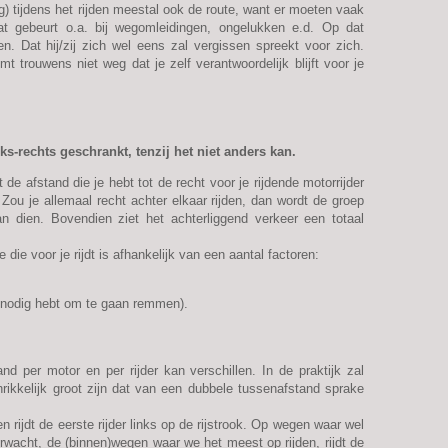
eg) tijdens het rijden meestal ook de route, want er moeten vaak
t gebeurt o.a. bij wegomleidingen, ongelukken e.d. Op dat
n. Dat hij/zij zich wel eens zal vergissen spreekt voor zich.
trouwens niet weg dat je zelf verantwoordelijk blijft voor je
nks-rechts geschrankt, tenzij het niet anders kan.
 de afstand die je hebt tot de recht voor je rijdende motorrijder
. Zou je allemaal recht achter elkaar rijden, dan wordt de groep
n dien. Bovendien ziet het achterliggend verkeer een totaal
die voor je rijdt is afhankelijk van een aantal factoren:
e nodig hebt om te gaan remmen).
and per motor en per rijder kan verschillen. In de praktijk zal
chrikkelijk groot zijn dat van een dubbele tussenafstand sprake
 rijdt de eerste rijder links op de rijstrook. Op wegen waar wel
acht, de (binnen)wegen waar we het meest op rijden, rijdt de