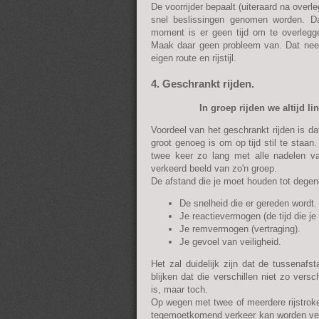
De voorrijder bepaalt (uiteraard na overl
snel beslissingen genomen worden. Da
moment is er geen tijd om te overlegge
Maak daar geen probleem van. Dat neemt 
eigen route en rijstijl.
4. Geschrankt rijden.
In groep rijden we altijd li
Voordeel van het geschrankt rijden is dat
groot genoeg is om op tijd stil te staan
twee keer zo lang met alle nadelen va
verkeerd beeld van zo'n groep.
De afstand die je moet houden tot degene 
De snelheid die er gereden wordt.
Je reactievermogen (de tijd die j
Je remvermogen (vertraging).
Je gevoel van veiligheid.
Het zal duidelijk zijn dat de tussenafst
blijken dat die verschillen niet zo vers
is, maar toch.
Op wegen met twee of meerdere rijstroken
tegemoetkomend verkeer kan worden verw