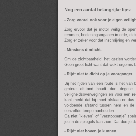
Nog een aantal belangrijke tips:
- Zorg vooral ook voor je eigen veilig
Zorg ervoor dat je motor veilig de o
remmen, bedieningsorganen in orde, elekt
Zorg er zeker voor dat inschrijving en ver
- Minstens dimlicht.
Om de zichtbaarheid, het gezien worden
Geen groot licht want dat wekt ergernis 
- Rijdt niet te dicht op je voorganger.
Bij het rijden van een route is het van b
grotere afstand houdt dan degene d
veiligheidsoverwegingen en voor een re
kant merkt dat hij moet afslaan en dus s
voldoende afstand tussen hem en de t
eenzelfde tempo aanhouden.
Ga niet "kleven" of "verstoppertje" spe
jou in de spiegels kan zien. Dat doe je doo
- Rijdt niet boven je kunnen.