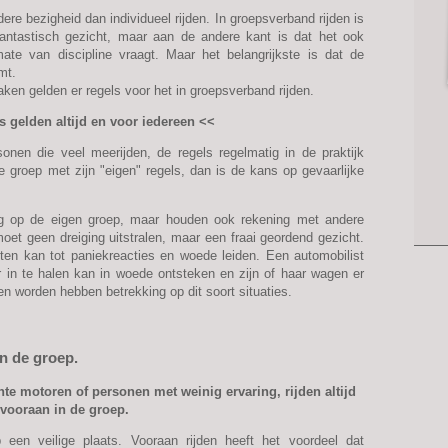
ere bezigheid dan individueel rijden. In groepsverband rijden is
antastisch gezicht, maar aan de andere kant is dat het ook
te van discipline vraagt. Maar het belangrijkste is dat de
mt.
aken gelden er regels voor het in groepsverband rijden.
s gelden altijd en voor iedereen <<
nen die veel meerijden, de regels regelmatig in de praktijk
 groep met zijn "eigen" regels, dan is de kans op gevaarlijke
ing op de eigen groep, maar houden ook rekening met andere
oet geen dreiging uitstralen, maar een fraai geordend gezicht.
sten kan tot paniekreacties en woede leiden. Een automobilist
r in te halen kan in woede ontsteken en zijn of haar wagen er
n worden hebben betrekking op dit soort situaties.
 in de groep.
hte motoren of personen met weinig ervaring, rijden altijd
vooraan in de groep.
 een veilige plaats. Vooraan rijden heeft het voordeel dat