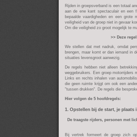
Rijden in groepsverband is een totaal and
aan de ene kant spectaculair en een f
bepaalde vaardigheden en een grote ma
veiligheid van de groep niet in gevaar ko
Om die veiligheid zo groot mogelijk te m
>> Deze regel
We stellen dat met nadruk, omdat perso
brengen, maar komt er dan iemand in de
situaties levensgroot aanwezig.
De regels hebben niet alleen betrekk
weggebruikers. Een groep motorrijders m
Links en rechts inhalen van automobili
die geen ruimte krijgt om ook een ande
"tussen drukken". De regels die besproke
Hier volgen de 5 hoofdregels:
1. Opstellen bij de start, je plaats
De traagste rijders, personen met lic
Bij vertrek formeert de groep zich op