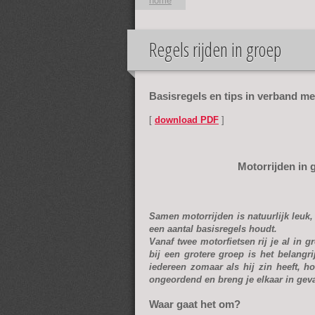
home
Regels rijden in groep
U bent hier
Basisregels en tips in verband met
[
download PDF
]
Motorrijden in 
Samen motorrijden is natuurlijk leuk,
een aantal basisregels houdt.
Vanaf twee motorfietsen rij je al in 
bij een grotere groep is het belangri
iedereen zomaar als hij zin heeft, h
ongeordend en breng je elkaar in geva
Waar gaat het om?