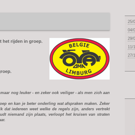
Zi
25/
04/
29/
 het rijden in groep.
11/
27/
groep.
 maar nog leuker - en zeker ook veiliger - als men zich aan
groep en kan je beter onderling wat afspraken maken. Zeker
jk dat iedereen weet welke de regels zijn, anders vertrekt
oudt niemand zijn plaats, verloopt het kruisen van straten
ar.