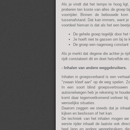
Als je vindt dat het tempo te hoog ligt
proberen ten koste van alles de groep bi
voorrijder. Binnen de bebouwde kom 
tussenafstand. Dat kan immers, want je s
voordeel hiervan is dat als het een beetj
De gehele groep tegelijk door het 
Je hoeft niet te gassen om bij te
De groep een nagenoeg constant t
Als je merkt dat degene die achter je rijd
rijdt constateert dit en doet hetzelfde e
- Inhalen van andere weggebruikers.
Inhalen in groepsverband is een verhaal
"zwaan kleef aan" op de weg spelen. Zod
In een soort blind groepsvertrouwen
autosnelwegen heb je rekening te houd
komt daar tegemoetkomend verkeer bij. B
wenselijke situaties.
Daarom zeggen we steeds dat je inhaalt
kijken en beslissen of het kan.
De techniek van het inhalen mogen we 
eerste rijder inhaalt de laatste ook dir
heel lang en andere weggebruikers die