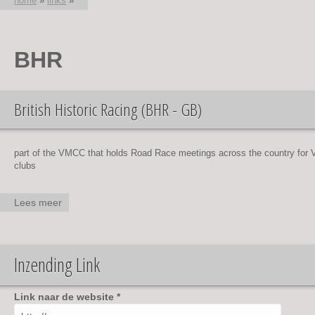
home
»
links
»
U bent hier
BHR
British Historic Racing (BHR - GB)
part of the VMCC that holds Road Race meetings across the country fo
clubs
Lees meer
over
British
Historic
Racing
Inzending Link
(BHR -
GB)
Link naar de website
*