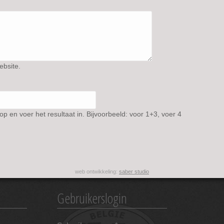
ebsite.
 en voer het resultaat in. Bijvoorbeeld: voor 1+3, voer 4
web ontwikkeling:
saber studio
Gebruikerslogin