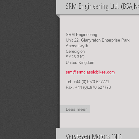
SRM Engineering Ltd. (BSA,N
SRM Engineering
Unit 22, Glanyrafon Enterprise Park
Aberystwyth
Ceredigion
SY23 3JQ
United Kingdom
srm@srmclassicbikes.com
Tel. +44 (0)1970 627771
Fax. +44 (0)1970 627773
Lees meer
over SRM
Engineering Ltd.
(BSA,Norton,Triumph
- GB)
Verstegen Motors (NL)