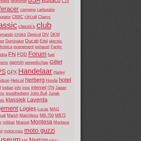
Bultaco
fiets
brommer
C15
feracer
camping
carburatie
circuit
urator
CBBC
Claeys
assic
club
classics
cross
mmando
Denicol
DIV
DKW
Ducati
epr
Dominator
Eifel
electric
tronica
evenement
exhaust
Fantic
Forum
FN
FOD
dria
fuel
Gillet
garmin
tems
gereedschap
Handelaar
PS
GPX
Harley
herberg
hotel
idson
Helicoil
Honda
internet
D
Indian
info
inox
ITN
Japan
ans
jeugdherberg
John Bull
Junak
klassiek
Laverda
els
gement
Logies
Lucas
MAG
ual
Marsh
Matchless
MB-750
MB72
Montesa
k
militair
Moesel
Montese
moto guzzi
el
motocross
useum
Norton
MZ
NSU