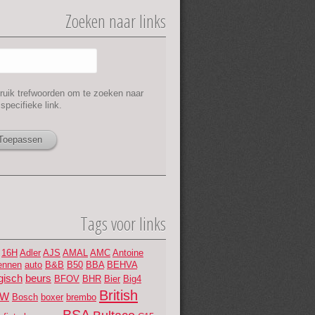
Zoeken naar links
jbalk
ruik trefwoorden om te zoeken naar
specifieke link.
Tags voor links
16H
Adler
AJS
AMAL
AMC
Antoine
ennen
auto
B&B
B50
BBA
BEHVA
gisch
beurs
BFOV
BHR
Bier
Big4
British
MW
Bosch
boxer
brembo
BSA