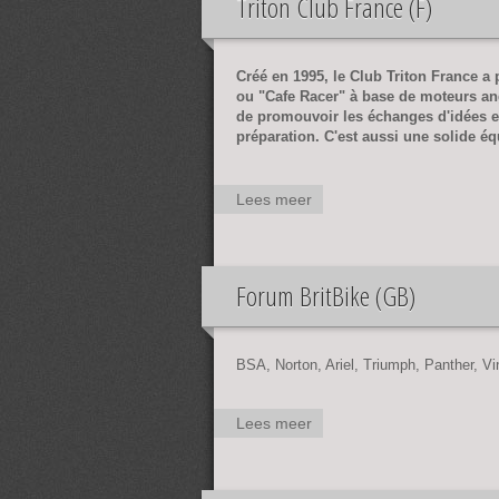
Triton Club France (F)
(TOCN -
NL)
Créé en 1995, le Club Triton France a 
ou "Cafe Racer" à base de moteurs an
de promouvoir les échanges d'idées et d
préparation. C'est aussi une solide éq
Lees meer
over
Triton
Club
France
Forum BritBike (GB)
(F)
BSA, Norton, Ariel, Triumph, Panther, Vi
Lees meer
over
Forum
BritBike
(GB)