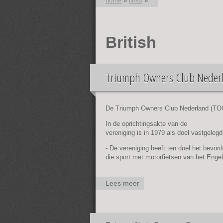
home
»
links
»
U bent hier
British
Triumph Owners Club Nederl
De Triumph Owners Club Nederland (TOCN
In de oprichtingsakte van de
vereniging is in 1979 als doel vastgelegd
- De vereniging heeft ten doel het bevo
die sport met motorfietsen van het Engel
Lees meer
over
Triumph
Owners
Club
Nederland