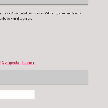
eur voor Royal Enfield motoren en Velorex zijspannen. Tevens
aanbouw van zijspannen.
2
3
volgende ›
laatste »