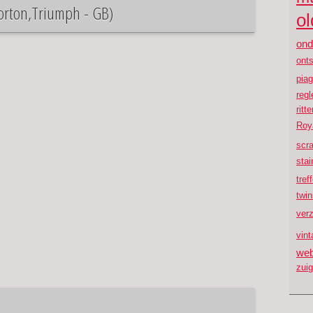
orton,Triumph - GB)
ol
ond
onts
piag
reg
ritt
Roya
scr
stai
tref
twi
ver
vint
web
zui