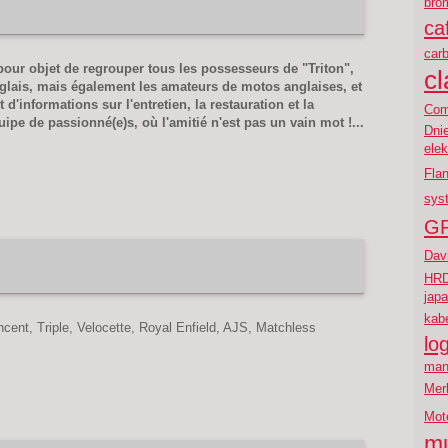
brom
ca
carb
pour objet de regrouper tous les possesseurs de "Triton",
cl
glais, mais également les amateurs de motos anglaises, et
'informations sur l'entretien, la restauration et la
Co
uipe de passionné(e)s, où l'amitié n'est pas un vain mot !...
Dni
elek
Flan
sys
G
Dav
HR
jap
kab
ncent, Triple, Velocette, Royal Enfield, AJS, Matchless
lo
man
Mer
Mot
m