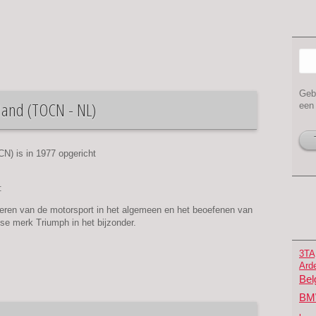
Zi
Geb
and (TOCN - NL)
een 
) is in 1977 opgericht
:
rderen van de motorsport in het algemeen en het beoefenen van
se merk Triumph in het bijzonder.
3TA
Ard
Bel
B