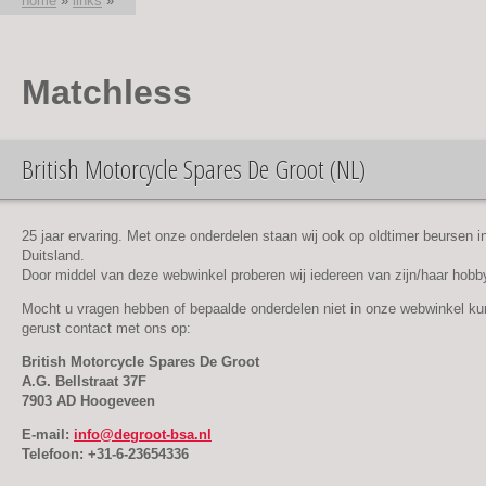
home
»
links
»
U bent hier
Matchless
British Motorcycle Spares De Groot (NL)
25 jaar ervaring. Met onze onderdelen staan wij ook op oldtimer beursen i
Duitsland.
Door middel van deze webwinkel proberen wij iedereen van zijn/haar hobby
Mocht u vragen hebben of bepaalde onderdelen niet in onze webwinkel k
gerust contact met ons op:
British Motorcycle Spares De Groot
A.G. Bellstraat 37F
7903 AD Hoogeveen
E-mail:
info@degroot-bsa.nl
Telefoon: +31-6-23654336