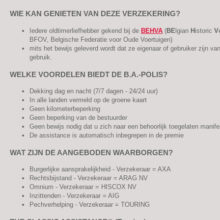
WIE KAN GENIETEN VAN DEZE VERZEKERING?
Iedere oldtimerliefhebber gekend bij de
BEHVA
(
BE
lgian
H
istoric
V
BFOV, Belgische Federatie voor Oude Voertuigen)
mits het bewijs geleverd wordt dat ze eigenaar of gebruiker zijn va
gebruik.
WELKE VOORDELEN BIEDT DE B.A.-POLIS?
Dekking dag en nacht (7/7 dagen - 24/24 uur)
In alle landen vermeld op de groene kaart
Geen kilometerbeperking
Geen beperking van de bestuurder
Geen bewijs nodig dat u zich naar een behoorlijk toegelaten manife
De assistance is automatisch inbegrepen in de premie
WAT ZIJN DE AANGEBODEN WAARBORGEN?
Burgerlijke aansprakelijkheid - Verzekeraar = AXA
Rechtsbijstand - Verzekeraar = ARAG NV
Omnium - Verzekeraar = HISCOX NV
Inzittenden - Verzekeraar = AIG
Pechverhelping - Verzekeraar = TOURING