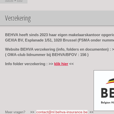
home
»
info
Verzekering
U bent hier
BEHVA heeft sinds 2023 haar eigen makelaarskantoor opgeri
GEXIA BV
, Esplanade 1/51, 1020 Brussel (FSMA onder numme
Website BEHVA verzekering
(info, folders en documenten)
: 
( OMA-club lidnummer bij BEHVA/BFOV :
156
)
Info folder verzekering : >>
klik hier
<<
contact@nl.behva-insurance.be
Meer vragen?
>>
<<