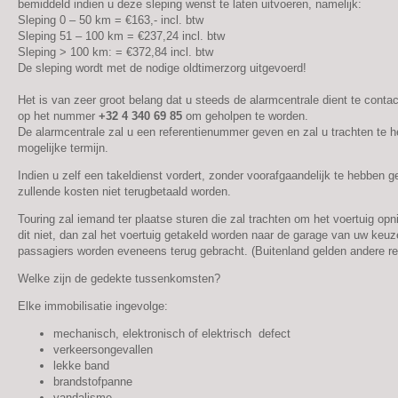
bemiddeld indien u deze sleping wenst te laten uitvoeren, namelijk:
Sleping 0 – 50 km = €163,- incl. btw
Sleping 51 – 100 km = €237,24 incl. btw
Sleping > 100 km: = €372,84 incl. btw
De sleping wordt met de nodige oldtimerzorg uitgevoerd!
Het is van zeer groot belang dat u steeds de alarmcentrale dient te conta
op het nummer
+32 4 340 69 85
om geholpen te worden.
De alarmcentrale zal u een referentienummer geven en zal u trachten te h
mogelijke termijn.
Indien u zelf een takeldienst vordert, zonder voorafgaandelijk te hebben 
zullende kosten niet terugbetaald worden.
Touring zal iemand ter plaatse sturen die zal trachten om het voertuig o
dit niet, dan zal het voertuig getakeld worden naar de garage van uw keu
passagiers worden eveneens terug gebracht. (Buitenland gelden andere re
Welke zijn de gedekte tussenkomsten?
Elke immobilisatie ingevolge:
mechanisch, elektronisch of elektrisch defect
verkeersongevallen
lekke band
brandstofpanne
vandalisme