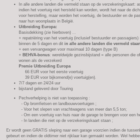
In alle andere landen die vermeld staan op de verzekeringskaart: as
indien het voertuig niet hersteld kan worden, wordt het naar de dich
voor herstelling, maar worden het voertuig, de bestuurder en de pas
naar hun woonplaats in België.
Uitbreiding Europa:
Basisdekking (zie hierboven) ...
+ repatriëring van het voertuig (inclusief bestuurder en passagiers) 
binnen de 5 dagen en dit
in alle andere landen die vermeld staa
+ een vervangwagen voor maximaal 10 dagen (type B)
+
BEHVA-bonus
: wereldwijde gezinsbijstand = alle personen die of
wonen als de verzekerd
Premie Uitbreiding Europa
66 EUR voor het eerste voertuig
39 EUR voor bijkomend(e) voertuig(en).
7/7 dagen en 24/24 uur
bijstand geleverd door Touring
Pechverhelping is niet van toepassing :
- Op bromfietsen en landbouwvoertuigen ;
- Voor het slepen van vrachtwagens van meer dan 5,5 ton;
- Om een voertuig van huis naar de garage te brengen voor een hers
- In landen die niet op de verzekeringskaart staan ;
Er wordt geen GRATIS sleping naar een garage voorzien indien de tussen
gebeurt en indien de oldtimer niet rijklaar kan gemaakt worden. Wel hebbe