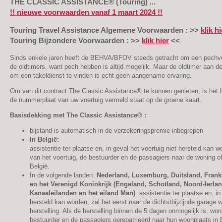
THE CLASSIC ASSISTANCE® (Touring) ...
!! nieuwe voorwaarden vanaf 1 maart 2024 !!
Touring Travel Assistance Algemene Voorwaarden : >>
klik hi
Touring Bijzondere Voorwaarden : >>
klik hier
<<
Sinds enkele jaren heeft de BEHVA/BFOV steeds getracht om een pechver
de oldtimers, want pech hebben is altijd mogelijk. Maar de oldtimer aan d
om een takeldienst te vinden is echt geen aangename ervaring.
Om van dit contract The Classic Assistance® te kunnen genieten, is het h
de nummerplaat van uw voertuig vermeld staat op de groene kaart.
Basisdekking met The Classic Assistance® :
bijstand is automatisch in de verzekeringspremie inbegrepen
In België:
assistentie ter plaatse en, in geval het voertuig niet hersteld kan w
van het voertuig, de bestuurder en de passagiers naar de woning o
België.
In de volgende landen:
Nederland, Luxemburg, Duitsland, Frankri
en het Verenigd Koninkrijk (Engeland, Schotland, Noord-Ierlan
Kanaaleilanden en het eiland Man)
: assistentie ter plaatse en, in
hersteld kan worden, zal het eerst naar de dichtstbijzijnde garage 
herstelling. Als de herstelling binnen de 5 dagen onmogelijk is, wor
bestuurder en de passagiers gerepatrieerd naar hun woonplaats in 