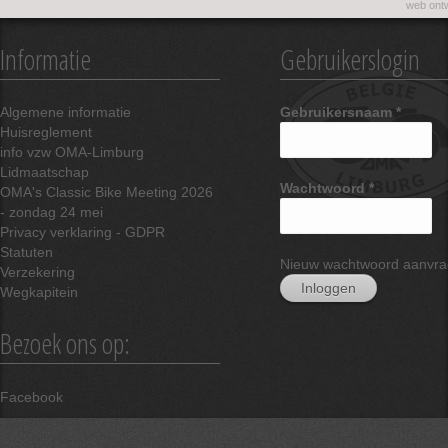
web ontw
Informatie
Gebruikerslogin
Algemene informatie
Gebruikersnaam
*
Huisreglement
info vzw OMA-Limburg
Lidmaatschap
Wachtwoord
*
OMA's Classic Bike Meeting 2026
- zondag 24 mei
Privacy verklaring - GDPR
Statuten
Nieuw wachtwoord aanvr
Verzekering
Wegkapitein
Bezoek ons op:
Facebook