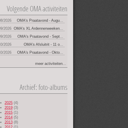
Volgende OMA activiteiten
jbalk
08/2026
OMA's Praatavond - Augu...
09/2026
OMA's XL Ardennenweeken...
09/2026
OMA's Praatavond - Sept...
10/2026
OMA's Afsluitrit - 11 o...
10/2026
OMA's Praatavond - Okto...
meer activiteiten...
Archief: foto-albums
2025
(4)
2019
(3)
2015
(1)
2014
(5)
2013
(8)
2012
(1)