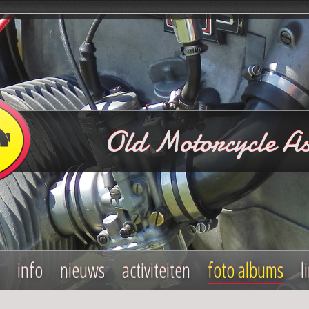
Old Motorcycle As
info
nieuws
activiteiten
foto albums
l