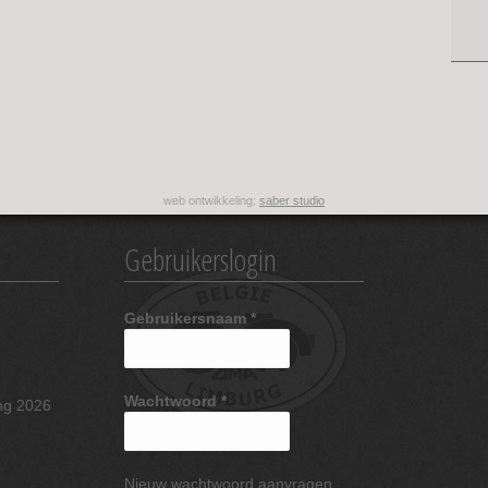
web ontwikkeling:
saber studio
Gebruikerslogin
Gebruikersnaam
*
Wachtwoord
*
ng 2026
Nieuw wachtwoord aanvragen