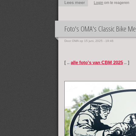
Lees meer
over Prettige
Login
om te reageren
Feestdagen
Foto's OMA's Classic Bike M
Door
OMA
op 15 juni, 2025 - 19:46
[ ..
alle foto's van CBM 2025
.. ]