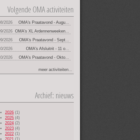
Volgende OMA activiteiten
jbalk
08/2026
OMA's Praatavond - Augu...
09/2026
OMA's XL Ardennenweeken...
09/2026
OMA's Praatavond - Sept...
10/2026
OMA's Afsluitrit - 11 o...
10/2026
OMA's Praatavond - Okto...
meer activiteiten...
Archief: nieuws
2026
(1)
2025
(4)
2024
(2)
2023
(4)
2022
(1)
2021
(1)