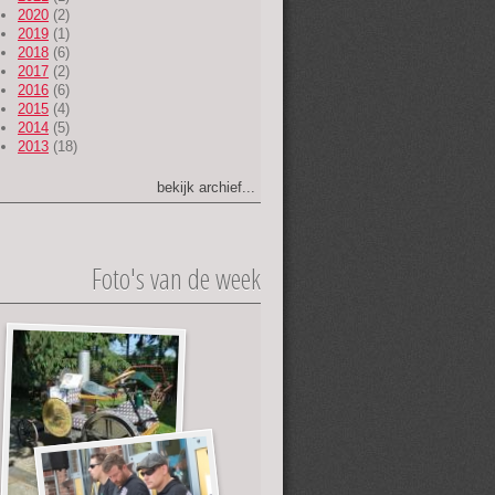
2020
(2)
2019
(1)
2018
(6)
2017
(2)
2016
(6)
2015
(4)
2014
(5)
2013
(18)
bekijk archief...
Foto's van de week