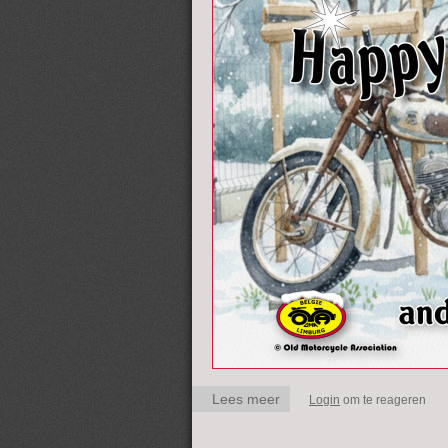
Lees meer
over Happy NewYear
Login
om te reageren
2026