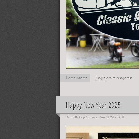
Lees meer
over Foto's OMA's
Login
om te reageren
Classic Bike Meeting
2025
Happy New Year 2025
Door
OMA
op 20 december, 2024 - 09:11