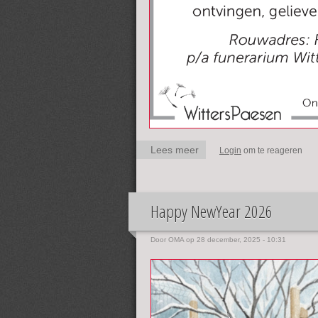
Lees meer
over R.I.P. Roger
Login
om te reageren
Peeters
Happy NewYear 2026
Door
OMA
op 28 december, 2025 - 10:31