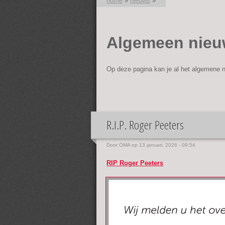
home
»
nieuws
»
U bent hier
Algemeen nie
Op deze pagina kan je al het algemene n
R.I.P. Roger Peeters
Door
OMA
op 13 januari, 2026 - 09:54
RIP Roger Peeters