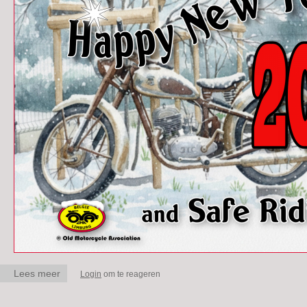
Lees meer
over Happy NewYear
Login
om te reageren
2026