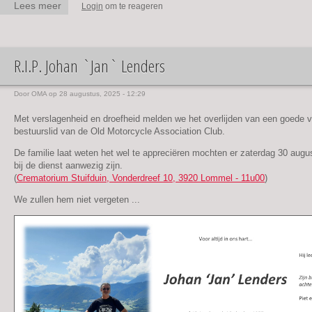
Lees meer
over Prettige
Login
om te reageren
Feestdagen
R.I.P. Johan `Jan` Lenders
Door
OMA
op 28 augustus, 2025 - 12:29
Met verslagenheid en droefheid melden we het overlijden van een goede v
bestuurslid van de Old Motorcycle Association Club.
De familie laat weten het wel te appreciëren mochten er zaterdag 30 aug
bij de dienst aanwezig zijn.
(
Crematorium Stuifduin, Vonderdreef 10, 3920 Lommel - 11u00
)
We zullen hem niet vergeten ...