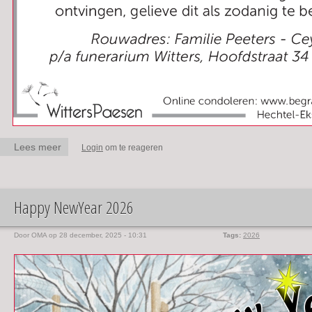
Lees meer
over R.I.P. Roger
Login
om te reageren
Peeters
Happy NewYear 2026
Door
OMA
op 28 december, 2025 - 10:31
Tags:
2026