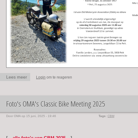
Lees meer
over R.I.P. Johan `Jan`
Login
om te reageren
Lenders
Foto's OMA's Classic Bike Meeting 2025
Door
OMA
op 15 juni, 2025 - 19:46
Tags:
CBM
[ ..
alle foto's van CBM 2025
.. ]