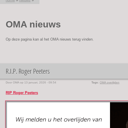
home
»
nieuws
»
U bent hier
OMA nieuws
Op deze pagina kan al het OMA nieuws terug vinden.
R.I.P. Roger Peeters
Door
OMA
op 13 januari, 2026 - 09:54
Tags:
OMA overlijden
RIP Roger Peeters