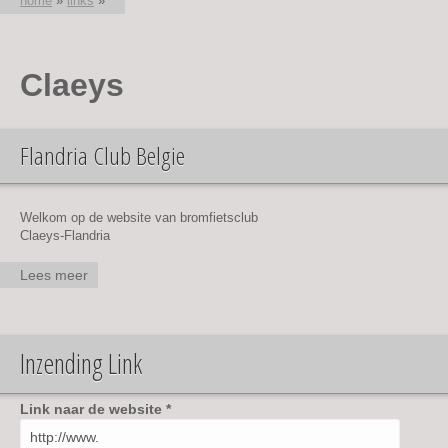
home
»
links
»
U bent hier
Claeys
Flandria Club Belgie
Welkom op de website van bromfietsclub
Claeys-Flandria
Lees meer
over
Flandria
Club
Belgie
Inzending Link
Link naar de website
*