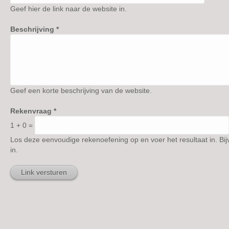
Geef hier de link naar de website in.
Beschrijving
*
Geef een korte beschrijving van de website.
Rekenvraag
*
1 + 0 =
Los deze eenvoudige rekenoefening op en voer het resultaat in. Bij
in.