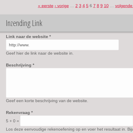
Retro
« eerste
‹ vorige
…
2
3
4
5
6
7
8
9
10
…
volgende 
Pagina's
Club
(HMRC)
Inzending Link
Link naar de website
*
Geef hier de link naar de website in.
Beschrijving
*
Geef een korte beschrijving van de website.
Rekenvraag
*
5 + 0 =
Los deze eenvoudige rekenoefening op en voer het resultaat in. Bij