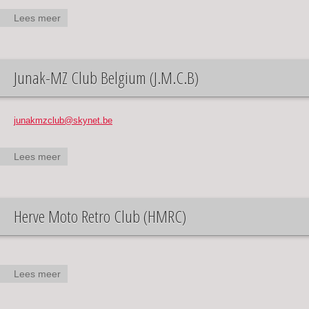
Lees meer
over
Flandria
Club
Belgie
Junak-MZ Club Belgium (J.M.C.B)
junakmzclub@skynet.be
Lees meer
over
Junak-
MZ Club
Belgium
Herve Moto Retro Club (HMRC)
(J.M.C.B)
Lees meer
over
Herve
Moto