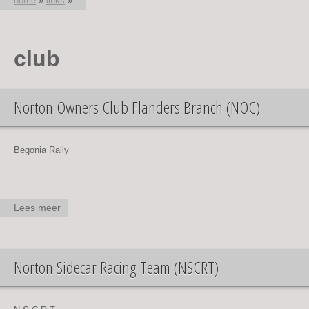
home
»
links
»
U bent hier
club
Norton Owners Club Flanders Branch (NOC)
Begonia Rally
Lees meer
over
Norton
Owners
Club
Norton Sidecar Racing Team (NSCRT)
Flanders
Branch
(NOC)