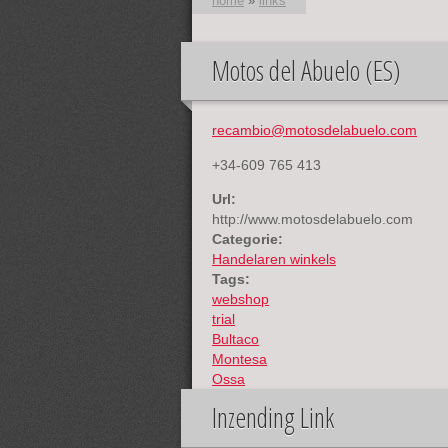
home
»
links
Motos del Abuelo (ES)
U bent hier
recambio@motosdelabuelo.com
+34-609 765 413
Url:
http://www.motosdelabuelo.com
Categorie:
Handelaren winkels
Tags:
webshop
trial
Bultaco
Montesa
Ossa
Inzending Link