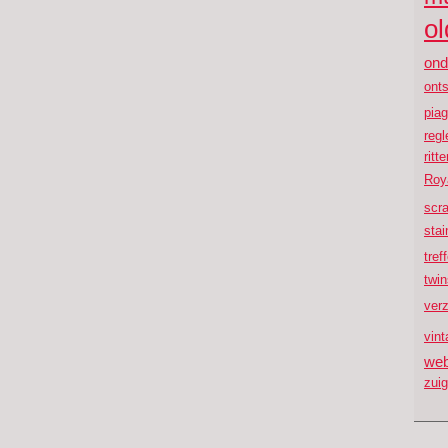
ol
ond
onts
piag
reg
ritt
Roya
scr
stai
tref
twi
ver
vint
web
zui