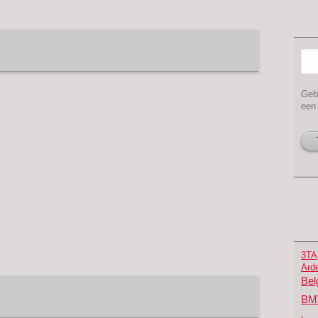
Zi
Geb
een 
3TA
Ard
Bel
B