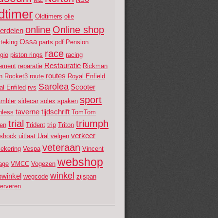
dtimer
Oldtimers
olie
online
Online shop
erdelen
Ossa
teking
parts
pdf
Pension
race
gio
piston rings
racing
Restauratie
lement
reparatie
Rickman
routes
en
Rocket3
route
Royal Enfield
Sarolea
Scooter
l Enfiled
rvs
sport
ambler
sidecar
solex
spaken
taverne
tijdschrift
nless
TomTom
trial
triumph
fen
Trident
trip
Triton
verkeer
nshock
uitlaat
Ural
velgen
veteraan
zekering
Vespa
Vincent
webshop
age
VMCC
Vogezen
winkel
winkel
wegcode
zijspan
gerveren