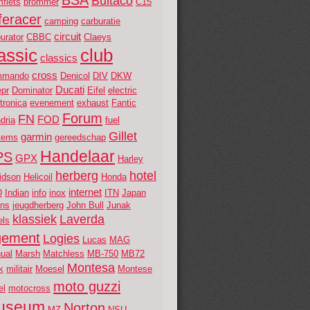
Bultaco
fiets
brommer
C15
feracer
camping
carburatie
circuit
urator
CBBC
Claeys
assic
club
classics
cross
mmando
Denicol
DIV
DKW
Ducati
epr
Dominator
Eifel
electric
tronica
evenement
exhaust
Fantic
Forum
FN
FOD
dria
fuel
Gillet
garmin
tems
gereedschap
Handelaar
PS
GPX
Harley
herberg
hotel
idson
Helicoil
Honda
internet
D
Indian
info
inox
ITN
Japan
ans
jeugdherberg
John Bull
Junak
klassiek
Laverda
els
gement
Logies
Lucas
MAG
ual
Marsh
Matchless
MB-750
MB72
Montesa
k
militair
Moesel
Montese
moto guzzi
el
motocross
useum
Norton
MZ
NSU