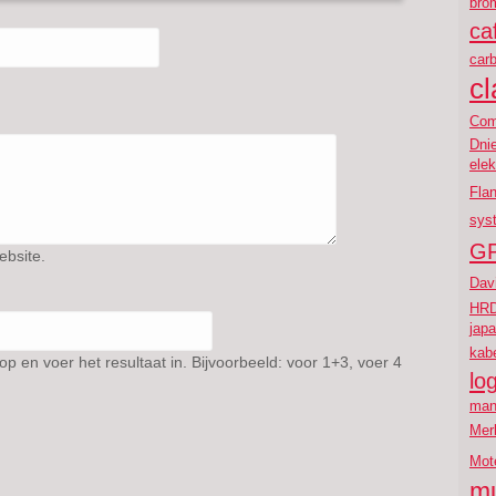
brom
ca
carb
cl
Co
Dni
elek
Flan
sys
G
ebsite.
Dav
HR
jap
kab
 en voer het resultaat in. Bijvoorbeeld: voor 1+3, voer 4
lo
man
Mer
Mot
m