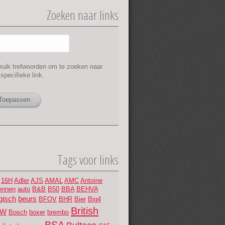
Zoeken naar links
jbalk
ruik trefwoorden om te zoeken naar
specifieke link.
Tags voor links
16H
Adler
AJS
AMAL
AMC
Antoine
ennen
auto
B&B
B50
BBA
BEHVA
gisch
beurs
BFOV
BHR
Bier
Big4
British
MW
Bosch
boxer
brembo
BSA