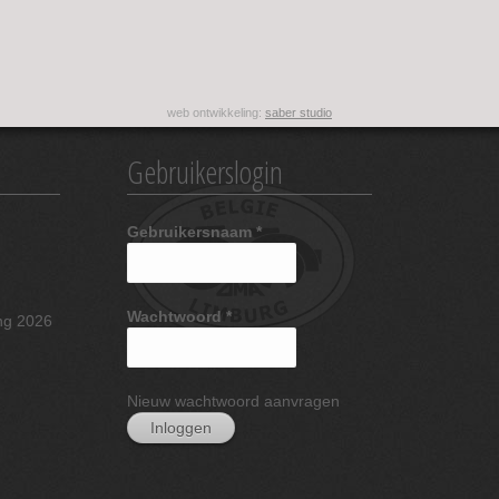
web ontwikkeling:
saber studio
Gebruikerslogin
Gebruikersnaam
*
Wachtwoord
*
ng 2026
Nieuw wachtwoord aanvragen