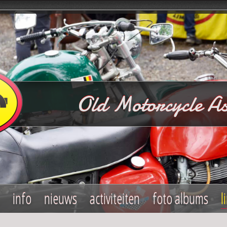
Old Motorcycle As
info
nieuws
activiteiten
foto albums
l