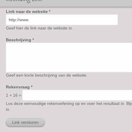
Link naar de website
*
Geef hier de link naar de website in.
Beschrijving
*
Geef een korte beschrijving van de website.
Rekenvraag
*
1 + 16 =
Los deze eenvoudige rekenoefening op en voer het resultaat in. Bij
in.