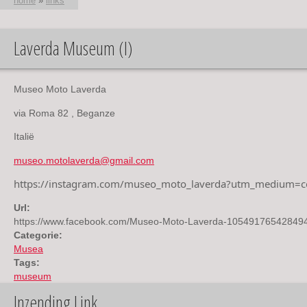
home
»
links
Laverda Museum (I)
U bent hier
Museo Moto Laverda
via Roma 82 , Beganze
Italië
museo.motolaverda@gmail.com
https://instagram.com/museo_moto_laverda?utm_medium=c
Url:
https://www.facebook.com/Museo-Moto-Laverda-105491765428494/
Categorie:
Musea
Tags:
museum
Inzending Link