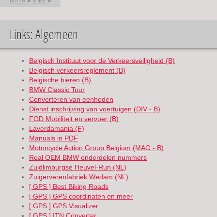
home
»
links
»
Links: Algemeen
U bent hier
Belgisch Instituut voor de Verkeersveiligheid (B)
Belgisch verkeersreglement (B)
Belgische bieren (B)
BMW Classic Tour
Converteren van eenheden
Dienst inschrijving van voertuigen (DIV - B)
FOD Mobiliteit en vervoer (B)
Laverdamania (F)
Manuals in PDF
Motorcycle Action Group Belgium (MAG - B)
Real OEM BMW onderdelen nummers
Zuidlimburgse Heuvel-Run (NL)
Zuigerverenfabriek Wedam (NL)
[ GPS ] Best Biking Roads
[ GPS ] GPS coordinaten en meer
[ GPS ] GPS Visualizer
[ GPS ] ITN Converter