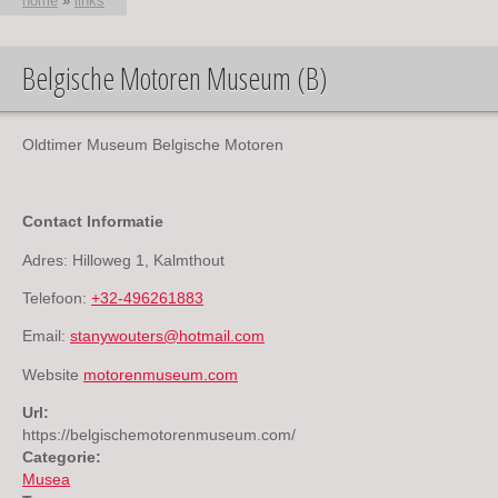
home
»
links
Belgische Motoren Museum (B)
U bent hier
Oldtimer Museum Belgische Motoren
Contact Informatie
Adres: Hilloweg 1, Kalmthout
Telefoon:
+32-496261883
Email:
stanywouters@hotmail.com
Website
motorenmuseum.com
Url:
https://belgischemotorenmuseum.com/
Categorie:
Musea