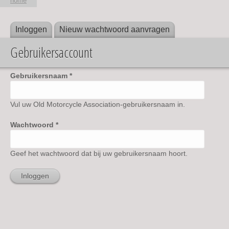
home
Inloggen
(actieve tabblad)
Nieuw wachtwoord aanvragen
Primaire tabs
U bent hier
Gebruikersaccount
Gebruikersnaam
*
Vul uw Old Motorcycle Association-gebruikersnaam in.
Wachtwoord
*
Geef het wachtwoord dat bij uw gebruikersnaam hoort.