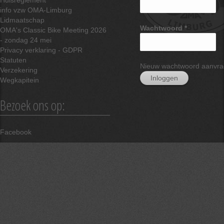
info vzw OMA-Limburg
Lidmaatschap
Wachtwoord
*
OMA's Classic Bike Meeting 2026
- zondag 24 mei
Privacy verklaring - GDPR
Statuten
Nieuw wachtwoord aanvr
Verzekering
Wegkapitein
Bezoek ons op:
Facebook