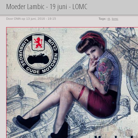
Moeder Lambic - 19 juni - LOMC
Door
OMA
op 13 juni, 2016 - 19:15
Tags:
rit
,
lomc