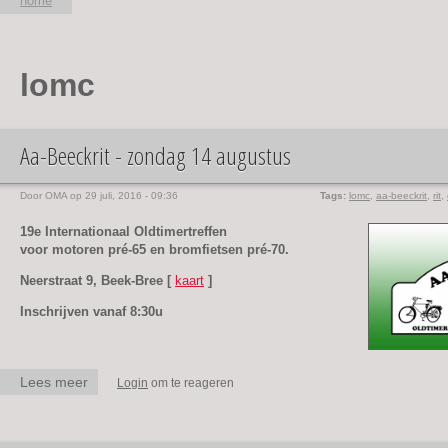
home
U bent hier
lomc
Aa-Beeckrit - zondag 14 augustus
Door
OMA
op 29 juli, 2016 - 09:36
Tags:
lomc
,
aa-beeckrit
,
rit
,
19e Internationaal Oldtimertreffen
voor motoren pré-65 en bromfietsen pré-70.
Neerstraat 9, Beek-Bree
[
kaart
]
Inschrijven vanaf 8:30u
Lees meer
over Aa-Beeckrit -
Login
om te reageren
zondag 14 augustus