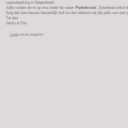
carpoolparking in Diepenbeek.
Jullie vinden de rit op mra onder de naam '
Parketroute
'. Download enkel d
Zorg dat uwe bazaar fatsoenlijk bolt en dan beloven wij dat jullie van een 
Tot dan ...
Jacky & Eric
Login
om te reageren
Footer