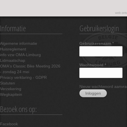
web ontw
Informatie
Gebruikerslogin
Algemene informatie
Gebruikersnaam
*
Huisreglement
info vzw OMA-Limburg
Lidmaatschap
Wachtwoord
*
OMA's Classic Bike Meeting 2026
- zondag 24 mei
Privacy verklaring - GDPR
Statuten
Nieuw wachtwoord aanvr
Verzekering
Wegkapitein
Bezoek ons op:
Facebook