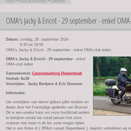
home
»
oma activiteiten
»
kalender
OMA's Jacky & Ericrit - 29 september - enkel OMA
U bent hier
Datum:
zondag, 29. september 2024 -
8:30
tot
19:00
OMA's Jacky & Ericrit - 29 september - enkel OMA-club leden
OMA's Jacky & Ericrit - 29 september
- enkel
OMA-club leden
Samenkomst:
Carpoolparking Diepenbeek
Vertrek: 8u30
Voorrijder: Jacky Bertjens & Eric Doumen
Informatie:
Uw voorrijders van dienst gidsen jullie rondom en
dwars door het Franstalige gedeelte van Brussel.
Dit is een unieke kans om onze hoofdstad anders
te bekijken omdat we vanaf januari met onze
motoren niet meer in de lez zone mogen rijden.
Het is een flinke rit ( 280km vanuit Diepenbeek ), daarom vertrekken wij 