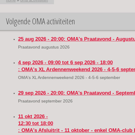
home
»
oma activiteiten
Volgende OMA activiteiten
U bent hier
25 aug 2026 - 20:00
: OMA's Praatavond - August
Praatavond augustus 2026
4 sep 2026 - 09:00
tot
6 sep 2026 - 18:00
: OMA's XL Ardennenweekend 2026 - 4-5-6 sept
OMA's XL Ardennenweekend 2026 - 4-5-6 september
29 sep 2026 - 20:00
: OMA's Praatavond - Septem
Praatavond september 2026
11 okt 2026 -
12:30
tot
18:00
: OMA's Afsluitrit - 11 oktober - enkel OMA-club 