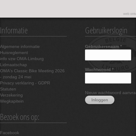
web ontw
Informatie
Gebruikerslogin
Algemene informatie
Gebruikersnaam
*
Huisreglement
info vzw OMA-Limburg
Lidmaatschap
Wachtwoord
*
OMA's Classic Bike Meeting 2026
- zondag 24 mei
Privacy verklaring - GDPR
Statuten
Nieuw wachtwoord aanvr
Verzekering
Wegkapitein
Bezoek ons op:
Facebook