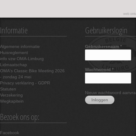
web ontw
Informatie
Gebruikerslogin
Algemene informatie
Gebruikersnaam
*
Huisreglement
info vzw OMA-Limburg
Lidmaatschap
Wachtwoord
*
OMA's Classic Bike Meeting 2026
- zondag 24 mei
Privacy verklaring - GDPR
Statuten
Nieuw wachtwoord aanvr
Verzekering
Wegkapitein
Bezoek ons op:
Facebook