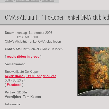
home
»
oma activiteiten
»
kalender
OMA's Afsluitrit - 11 oktober - enkel OMA-club le
U bent hier
Datum:
zondag, 11. oktober 2026 -
12:30
tot
18:00
OMA's Afsluitrit - enkel OMA-club leden
OMA's Afsluitrit -
enkel OMA-club leden
[
regels rijden in groep
]
Samenkomst:
Brouwerijcafé De Kieper
Keyartstraat 2, 3960 Tongerlo-Bree
089 - 86 13 27
[
Facebook
]
Vertrek: 12:30u
Voorrijder: Tom Kosten
Informatie: