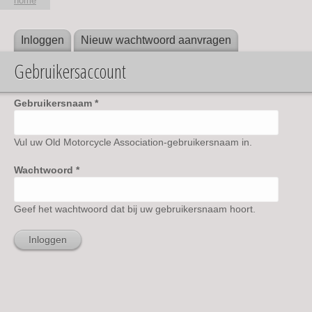
home
Inloggen
(actieve tabblad)
Nieuw wachtwoord aanvragen
Primaire tabs
U bent hier
Gebruikersaccount
Gebruikersnaam
*
Vul uw Old Motorcycle Association-gebruikersnaam in.
Wachtwoord
*
Geef het wachtwoord dat bij uw gebruikersnaam hoort.