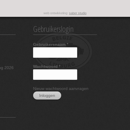
web ontwikkeling:
saber studio
Gebruikerslogin
Gebruikersnaam
*
Wachtwoord
*
ng 2026
Nieuw wachtwoord aanvragen