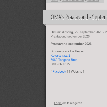
home
»
oma activiteiten
»
kalender
OMA's Praatavond - Septe
U bent hier
Datum:
dinsdag, 29. september 2026 - 2
Praatavond september 2026
Praatavond september 2026
Brouwerijcafé De Kieper
Keyartstraat 2
3960 Tongerlo-Bree
089 - 86 13 27
[
Facebook
] [ Website ]
Login
om te reageren