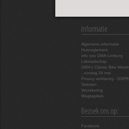
Informatie
Algemene informatie
Huisreglement
info vzw OMA-Limburg
Lidmaatschap
OMA's Classic Bike Meeti
- zondag 24 mei
Privacy verklaring - GDPR
Statuten
Verzekering
Wegkapitein
Bezoek ons op:
Facebook