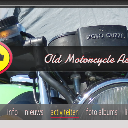
Old Motorcycle As
info
nieuws
activiteiten
foto albums
l