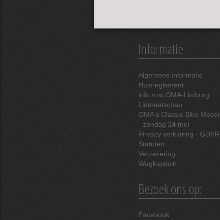
Informatie
Algemene informatie
Huisreglement
info vzw OMA-Limburg
Lidmaatschap
OMA's Classic Bike Meeti
- zondag 24 mei
Privacy verklaring - GDPR
Statuten
Verzekering
Wegkapitein
Bezoek ons op:
Facebook