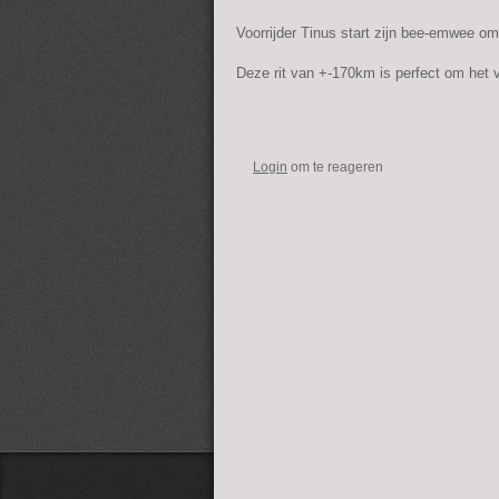
Voorrijder Tinus start zijn bee-emwee o
Deze rit van +-170km is perfect om het 
Login
om te reageren
Footer