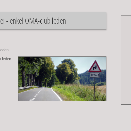
ei - enkel OMA-club leden
Zi
leden
 leden