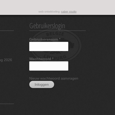
web ontwikkeling:
saber studio
Gebruikerslogin
Gebruikersnaam
*
Wachtwoord
*
ng 2026
Nieuw wachtwoord aanvragen