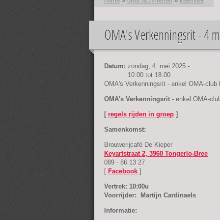
home
»
oma activiteiten
»
kalender
OMA's Verkenningsrit - 4 m
U bent hier
Datum:
zondag, 4. mei 2025 -
10:00
tot
18:00
OMA's Verkenningsrit - enkel OMA-club 
OMA's Verkenningsrit -
enkel OMA-club
[
regels rijden in groep
]
Samenkomst:
Brouwerijcafé De Kieper
Keyartstraat 2, 3960 Tongerlo-Bree
089 - 86 13 27
[
Facebook
]
Vertrek: 10:00u
Voorrijder: Martijn Cardinaels
Informatie: