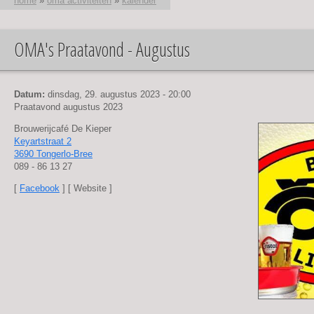
home
»
oma activiteiten
»
kalender
OMA's Praatavond - Augustus
U bent hier
Datum:
dinsdag, 29. augustus 2023 - 20:00
Praatavond augustus 2023
Brouwerijcafé De Kieper
Keyartstraat 2
3690 Tongerlo-Bree
089 - 86 13 27
[
Facebook
] [ Website ]