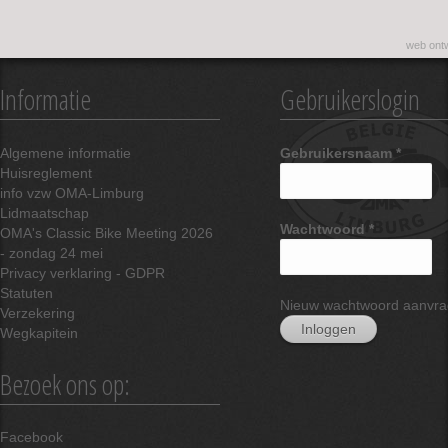
web ontw
Informatie
Gebruikerslogin
Algemene informatie
Gebruikersnaam
*
Huisreglement
info vzw OMA-Limburg
Lidmaatschap
Wachtwoord
*
OMA's Classic Bike Meeting 2026
- zondag 24 mei
Privacy verklaring - GDPR
Statuten
Nieuw wachtwoord aanvr
Verzekering
Wegkapitein
Bezoek ons op:
Facebook