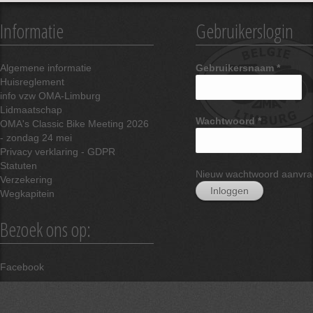
Informatie
Gebruikerslogin
Algemene informatie
Gebruikersnaam
*
Huisreglement
info vzw OMA-Limburg
Lidmaatschap
Wachtwoord
*
OMA's Classic Bike Meeting 2026
- zondag 24 mei
Privacy verklaring - GDPR
Statuten
Nieuw wachtwoord aanvr
Verzekering
Wegkapitein
Bezoek ons op:
Facebook