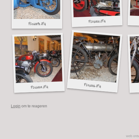
Login
om te reageren
Footer
web ontw