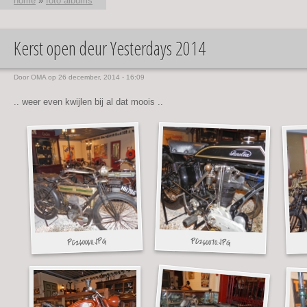
home
»
foto albums
Kerst open deur Yesterdays 2014
U bent hier
Door
OMA
op 26 december, 2014 - 16:09
.. weer even kwijlen bij al dat moois ..