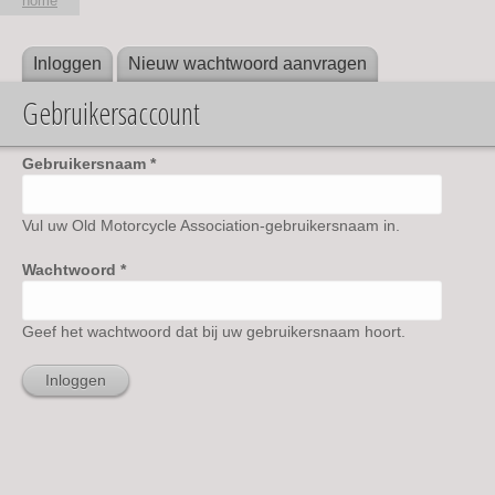
home
Inloggen
(actieve tabblad)
Nieuw wachtwoord aanvragen
Primaire tabs
U bent hier
Gebruikersaccount
Gebruikersnaam
*
Vul uw Old Motorcycle Association-gebruikersnaam in.
Wachtwoord
*
Geef het wachtwoord dat bij uw gebruikersnaam hoort.